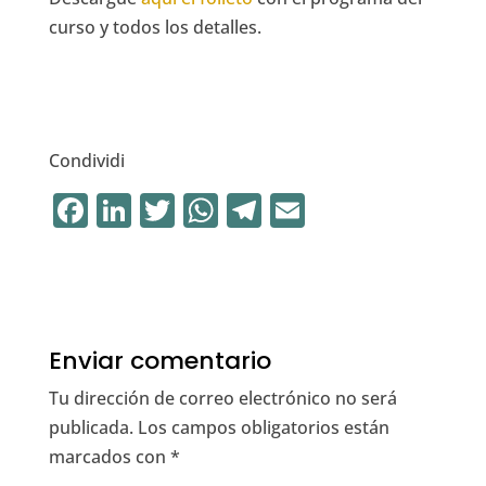
curso y todos los detalles.
Condividi
F
Li
T
W
T
E
a
n
w
h
el
m
c
k
it
at
e
ai
e
e
te
s
gr
l
b
dI
r
A
a
Enviar comentario
o
n
p
m
Tu dirección de correo electrónico no será
o
p
publicada.
Los campos obligatorios están
k
marcados con
*