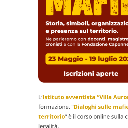
L’
Istituto avventista “Villa Auro
formazione. “
Dialoghi sulle mafi
territorio
” è il corso online sull
legalità.