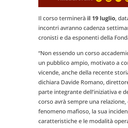
Il corso terminerà
il 19 luglio
, da
incontri avranno cadenza settiman
cronisti e da esponenti della Fon
“Non essendo un corso accademico
un pubblico ampio, motivato a co
vicende, anche della recente storia
dichiara Davide Romano, direttore d
parte integrante dell’iniziativa e d
corso avrà sempre una relazione, o 
fenomeno mafioso, la sua incidenza
caratteristiche e le modalità opera