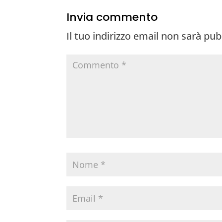
b
dI
r
A
a
Invia commento
o
n
p
m
Il tuo indirizzo email non sarà pub
o
p
k