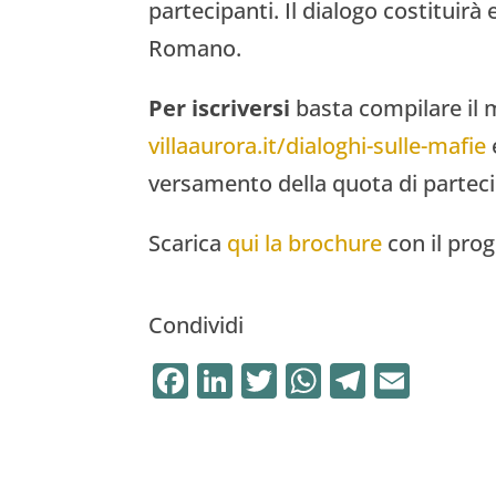
partecipanti. Il dialogo costituirà
Romano.
Per iscriversi
basta
compilare il
villaaurora.it/dialoghi-sulle-mafie
versamento della quota di parteci
Scarica
qui la brochure
con il prog
Condividi
F
Li
T
W
T
E
a
n
w
h
el
m
c
k
it
at
e
ai
e
e
te
s
gr
l