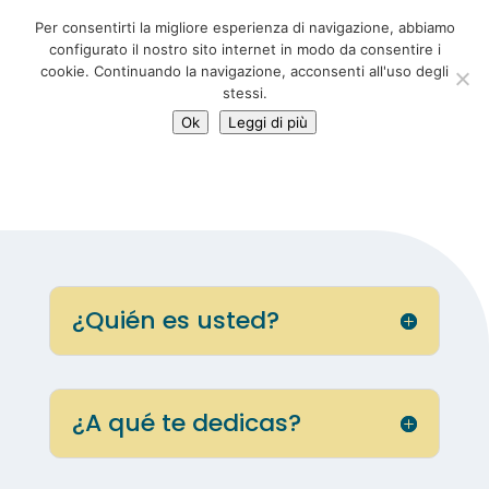
06 39725888
Per consentirti la migliore esperienza di navigazione, abbiamo
info@adventum.org
configurato il nostro sito internet in modo da consentire i
cookie. Continuando la navigazione, acconsenti all'uso degli
stessi.
Ok
Leggi di più
¿Quién es usted?
¿A qué te dedicas?