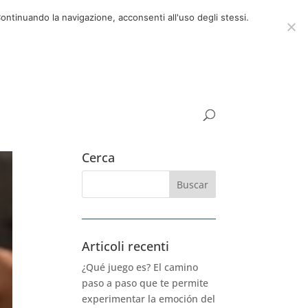
ora
06 39725888
info@adventum.org
ontinuando la navigazione, acconsenti all'uso degli stessi.
UNTAS FRECUENTES
documentos útiles
Cerca
Articoli recenti
¿Qué juego es? El camino
paso a paso que te permite
experimentar la emoción del