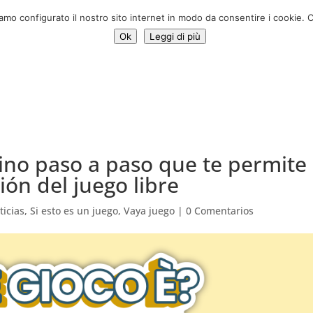
Donar ah
iamo configurato il nostro sito internet in modo da consentire i cookie. C
Ok
Leggi di più
ativas
Noticias
Sobre nosotros
Contacte con
PREG
ino paso a paso que te permite
ón del juego libre
ticias
,
Si esto es un juego
,
Vaya juego
|
0 Comentarios