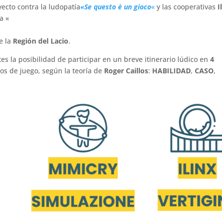
yecto contra la ludopatía
«Se questo è un gioco
«
y las cooperativas
I
a «
e la
Región del Lacio
.
tes la posibilidad de participar en un breve itinerario lúdico en
4
os de juego, según la teoría de
Roger Caillos
:
HABILIDAD
,
CASO
,