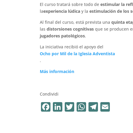
El curso tratará sobre todo de
estimular la re
la
experiencia lúdica
y la
estimulación de los 
Al final del curso, está prevista una
quinta et
las
distorsiones cognitivas
que se producen en
jugadores patológicos
.
La iniciativa recibió el apoyo del
Ocho por Mil de la Iglesia Adventista
.
Más información
Condividi
F
Li
T
W
T
E
a
n
w
h
el
m
c
k
it
at
e
ai