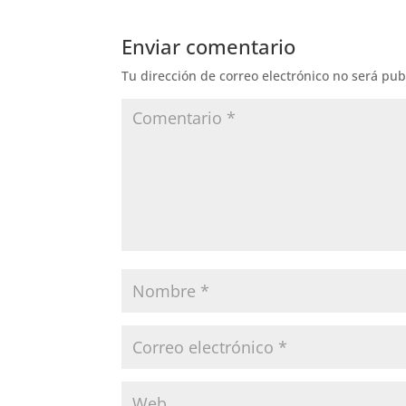
e
e
te
s
gr
l
b
dI
r
A
a
Enviar comentario
o
n
p
m
Tu dirección de correo electrónico no será pub
o
p
k