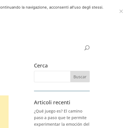
ora
06 39725888
info@adventum.org
ontinuando la navigazione, acconsenti all'uso degli stessi.
UNTAS FRECUENTES
documentos útiles
Cerca
Articoli recenti
¿Qué juego es? El camino
paso a paso que te permite
experimentar la emoción del