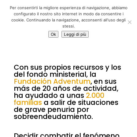
06 39725888
Per consentirti la migliore esperienza di navigazione, abbiamo
info@adventum.org
configurato il nostro sito internet in modo da consentire i
cookie. Continuando la navigazione, acconsenti all'uso degli
stessi.
Ok
Leggi di più
Con sus propios recursos y los
del fondo ministerial, la
Fundación Adventum
, en sus
más de 20 años de actividad,
ha ayudado a unas
2.000
familias
a salir de situaciones
de grave penuria por
sobreendeudamiento.
Decidir combatir el fenómeno