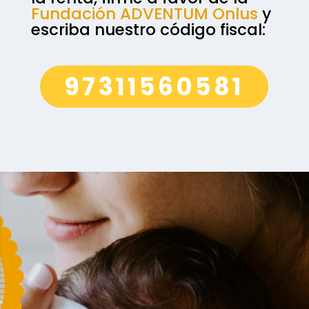
Fundación ADVENTUM Onlus
y
escriba nuestro código fiscal:
97311560581