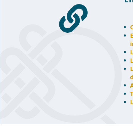

E
i
L
L