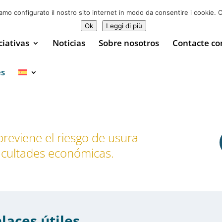
Donar ahora
0
iamo configurato il nostro sito internet in modo da consentire i cookie. C
Ok
Leggi di più
ciativas
Noticias
Sobre nosotros
Contacte co
es
reviene el riesgo de usura
ficultades económicas.
laces útiles