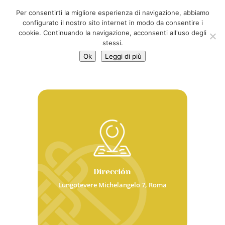
06 39725888
Per consentirti la migliore esperienza di navigazione, abbiamo
info@adventum.org
configurato il nostro sito internet in modo da consentire i
cookie. Continuando la navigazione, acconsenti all'uso degli
stessi.
Ok
Leggi di più
Dirección
Lungotevere Michelangelo 7, Roma