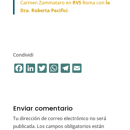
Carmen Zammataro en
RVS
Roma con
la
Dra. Roberta
Pacifici
.
Condividi
F
Li
T
W
T
E
a
n
w
h
el
m
c
k
it
at
e
ai
e
e
te
s
gr
l
b
dI
r
A
a
Enviar comentario
o
n
p
m
Tu dirección de correo electrónico no será
o
p
publicada.
Los campos obligatorios están