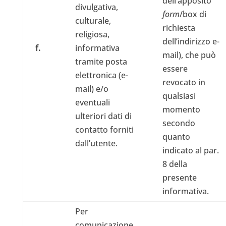
dell’apposito
divulgativa,
form
/box di
culturale,
richiesta
religiosa,
dell’indirizzo e-
f.
informativa
mail), che può
tramite posta
essere
elettronica (e-
revocato in
mail) e/o
qualsiasi
eventuali
momento
ulteriori dati di
secondo
contatto forniti
quanto
dall’utente.
indicato al par.
8 della
presente
informativa.
Per
comunicazione