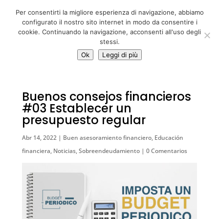
06 39725888
Per consentirti la migliore esperienza di navigazione, abbiamo
info@adventum.org
configurato il nostro sito internet in modo da consentire i
cookie. Continuando la navigazione, acconsenti all'uso degli
stessi.
Ok
Leggi di più
Buenos consejos financieros
#03 Establecer un
presupuesto regular
Abr 14, 2022
|
Buen asesoramiento financiero
,
Educación
financiera
,
Noticias
,
Sobreendeudamiento
|
0 Comentarios