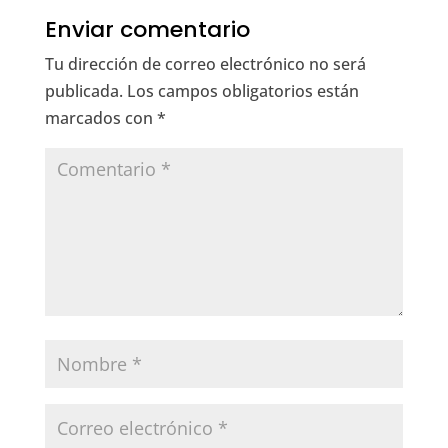
b
dI
r
A
a
Enviar comentario
o
n
p
m
Tu dirección de correo electrónico no será
o
p
publicada.
Los campos obligatorios están
k
marcados con
*