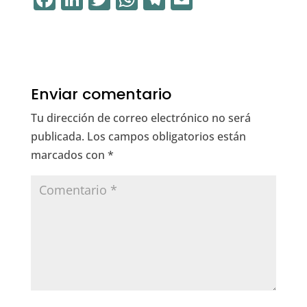
a
n
w
h
el
m
c
k
it
at
e
ai
e
e
te
s
gr
l
b
dI
r
A
a
Enviar comentario
o
n
p
m
Tu dirección de correo electrónico no será
o
p
publicada.
Los campos obligatorios están
k
marcados con
*