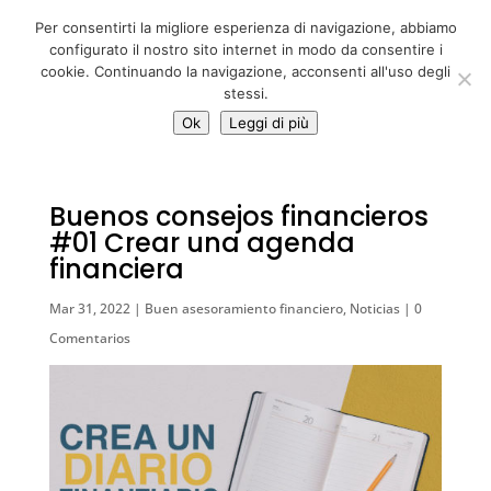
06 39725888
Per consentirti la migliore esperienza di navigazione, abbiamo
info@adventum.org
configurato il nostro sito internet in modo da consentire i
cookie. Continuando la navigazione, acconsenti all'uso degli
stessi.
Ok
Leggi di più
Buenos consejos financieros
#01 Crear una agenda
financiera
Mar 31, 2022
|
Buen asesoramiento financiero
,
Noticias
|
0
Comentarios