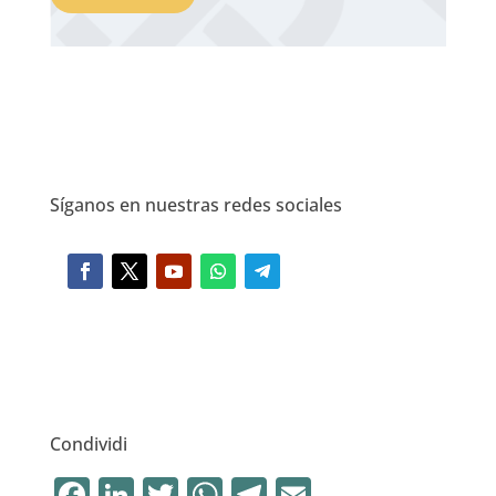
Síganos en nuestras redes sociales
Condividi
F
Li
T
W
T
E