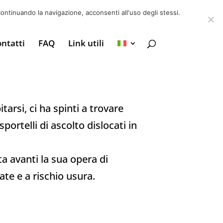
6 39725888
info@adventum.org
ontinuando la navigazione, acconsenti all'uso degli stessi.
ntatti
FAQ
Link utili
arsi, ci ha spinti a trovare
sportelli di ascolto dislocati in
a avanti la sua opera di
ate e a rischio usura.