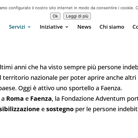
♥ Sostienici
0
iamo configurato il nostro sito internet in modo da consentire i cookie. C
Ok
Leggi di più
Servizi
Iniziative
News
Chi siamo
Co
imi anni che ha visto sempre più persone indebit
l territorio nazionale per poter aprire anche altri 
paese. Oggi è attivo uno sportello a Faenza.
a
Roma
e
Faenza
, la Fondazione Adventum port
sibilizzazione
e
sostegno
per le persone indebit