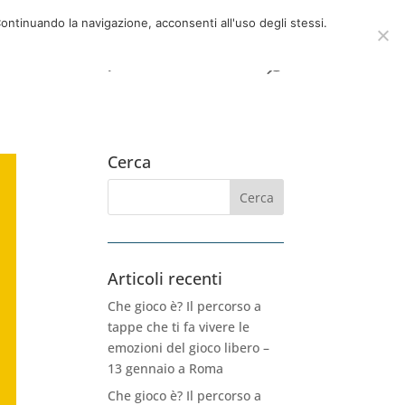
ici
06 39725888
info@adventum.org
ontinuando la navigazione, acconsenti all'uso degli stessi.
Contatti
FAQ
Link utili
Cerca
Articoli recenti
Che gioco è? Il percorso a
tappe che ti fa vivere le
emozioni del gioco libero –
13 gennaio a Roma
Che gioco è? Il percorso a