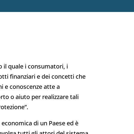
 il quale i consumatori, i
tti finanziari e dei concetti che
ini e conoscenze atte a
to o aiuto per realizzare tali
protezione”.
tà economica di un Paese ed è
volga tutti gli attori del sistema