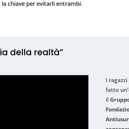
 la chiave per evitarli entrambi.
ia della realtà”
I ragazzi
fatto un
il
Gruppo
Fondazi
Antiusur
consape