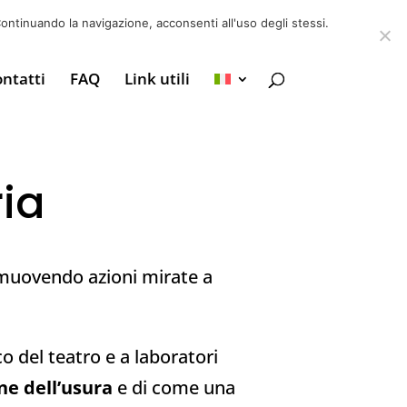
6 39725888
info@adventum.org
ontinuando la navigazione, acconsenti all'uso degli stessi.
ntatti
FAQ
Link utili
ia
uovendo azioni mirate a
ico del teatro e a laboratori
ne dell’usura
e di come una