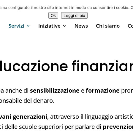
♥ Sostienici
0
iamo configurato il nostro sito internet in modo da consentire i cookie. C
Ok
Leggi di più
Servizi
Iniziative
News
Chi siamo
Co
ducazione finanziar
pa anche di
sensibilizzazione
e
formazione
prom
ponsabile del denaro.
vani generazioni
, attraverso il linguaggio artist
ti delle scuole superiori per parlare di
prevenzio