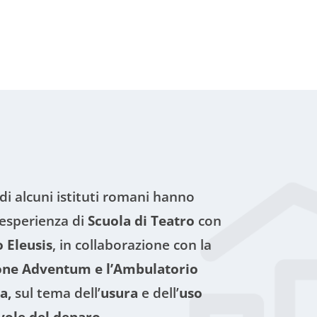
 di alcuni istituti romani hanno
’esperienza di
Scuola di Teatro
con
 Eleusis
, in collaborazione con la
one Adventum e l’Ambulatorio
a,
sul tema dell’
usura
e dell’
uso
vole del denaro
.