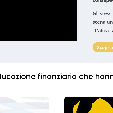
Gli stess
scena un
“L’altra f
Scopri 
educazione finanziaria che han