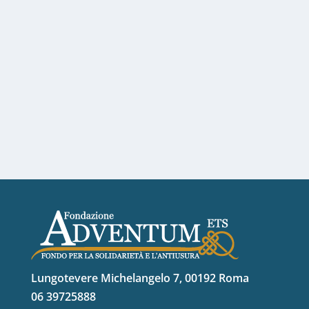
Lungotevere Michelangelo 7, 00192 Roma
06 39725888