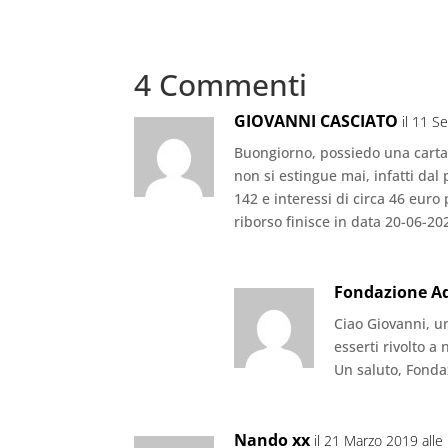
c
k
it
at
e
ai
e
e
te
s
gr
l
4 Commenti
b
dI
r
A
a
o
n
p
m
GIOVANNI CASCIATO
il 11 S
o
p
Buongiorno, possiedo una carta d
k
non si estingue mai, infatti dal 
142 e interessi di circa 46 euro
riborso finisce in data 20-06-20
Fondazione 
Ciao Giovanni, un
esserti rivolto a 
Un saluto, Fon
Nando xx
il 21 Marzo 2019 alle