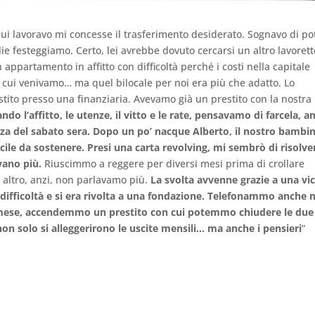
cui lavoravo mi concesse il trasferimento desiderato. Sognavo di po
 festeggiamo. Certo, lei avrebbe dovuto cercarsi un altro lavorett
partamento in affitto con difficoltà perché i costi nella capitale
 cui venivamo… ma quel bilocale per noi era più che adatto. Lo
to presso una finanziaria. Avevamo già un prestito con la nostra
do l’affitto, le utenze, il vitto e le rate, pensavamo di farcela, a
za del sabato sera. Dopo un po’ nacque Alberto, il nostro bambi
icile da sostenere.
Presi una carta revolving, mi sembrò di risolve
vano più.
Riuscimmo a reggere per diversi mesi prima di crollare
altro, anzi, non parlavamo più.
La svolta avvenne grazie a una vi
i difficoltà e si era rivolta a una fondazione. Telefonammo anche n
mese, accendemmo un prestito con cui potemmo chiudere le due
 non solo si alleggerirono le uscite mensili… ma anche i pensieri
”