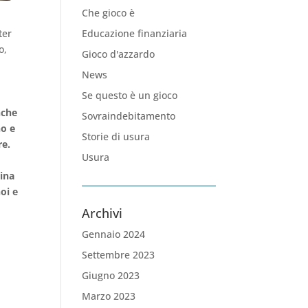
Che gioco è
Educazione finanziaria
ter
o,
Gioco d'azzardo
News
Se questo è un gioco
nche
Sovraindebitamento
no e
Storie di usura
re.
Usura
cina
oi e
Archivi
Gennaio 2024
Settembre 2023
Giugno 2023
Marzo 2023