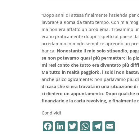
“Dopo anni di attesa finalmente l’azienda per 
lavorare a Roma da tanto tempo. Con mia moglie
ma non era affatto un problema. Trovammo un ap
erano praticamente doppi rispetto al paese da
arredammo in modo semplice aprendo un presti
banca.
Nonostante il mio solo stipendio, pagan
se non potevamo quasi più permetterci la piz
mi resi conto che tutto era diventato più diff
Ma tutto in realtà peggiorò, i soldi non basta
anche psicologicamente: non parlavamo più di 
di casa che si era trovata in una situazione d
ci diedero un appuntamento. Dopo qualche 
finanziarie e la carta revolving, e finalmente
Condividi
F
Li
T
W
T
E
a
n
w
h
el
m