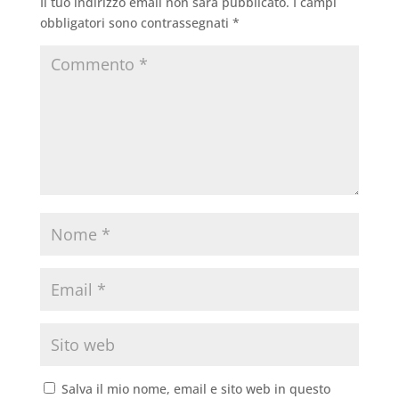
Il tuo indirizzo email non sarà pubblicato.
I campi
o
p
obbligatori sono contrassegnati
*
k
Salva il mio nome, email e sito web in questo