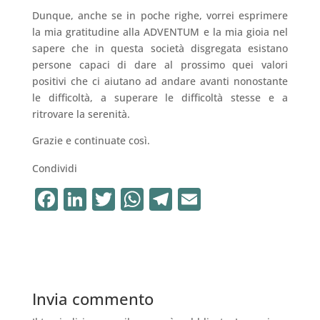
Dunque, anche se in poche righe, vorrei esprimere
la mia gratitudine alla ADVENTUM e la mia gioia nel
sapere che in questa società disgregata esistano
persone capaci di dare al prossimo quei valori
positivi che ci aiutano ad andare avanti nonostante
le difficoltà, a superare le difficoltà stesse e a
ritrovare la serenità.
Grazie e continuate così.
Condividi
F
Li
T
W
T
E
a
n
w
h
el
m
c
k
it
at
e
ai
e
e
te
s
gr
l
b
dI
r
A
a
Invia commento
o
n
p
m