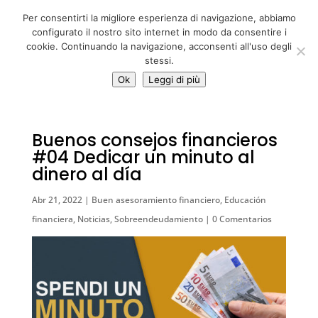
06 39725888
Per consentirti la migliore esperienza di navigazione, abbiamo
info@adventum.org
configurato il nostro sito internet in modo da consentire i
cookie. Continuando la navigazione, acconsenti all'uso degli
stessi.
Ok
Leggi di più
Buenos consejos financieros
#04 Dedicar un minuto al
dinero al día
Abr 21, 2022
|
Buen asesoramiento financiero
,
Educación
financiera
,
Noticias
,
Sobreendeudamiento
|
0 Comentarios