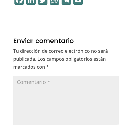
a
n
w
h
el
m
c
k
it
at
e
ai
e
e
te
s
gr
l
b
dI
r
A
a
Enviar comentario
o
n
p
m
Tu dirección de correo electrónico no será
o
p
publicada.
Los campos obligatorios están
k
marcados con
*