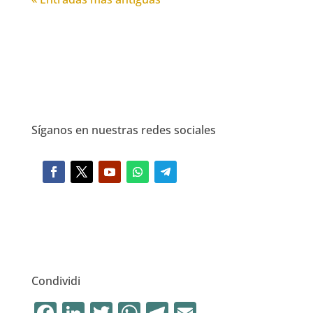
Síganos en nuestras redes sociales
Condividi
F
Li
T
W
T
E