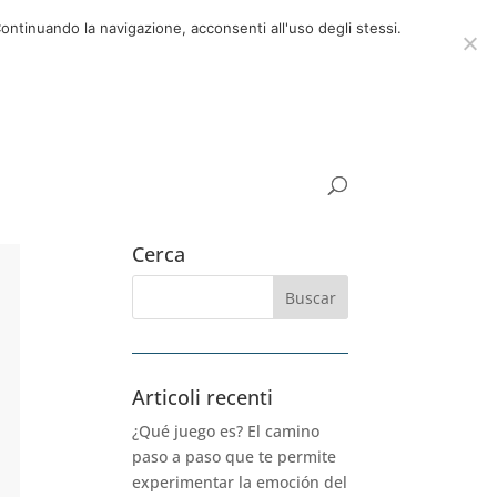
ora
06 39725888
info@adventum.org
ontinuando la navigazione, acconsenti all'uso degli stessi.
UNTAS FRECUENTES
documentos útiles
Cerca
Articoli recenti
¿Qué juego es? El camino
paso a paso que te permite
experimentar la emoción del