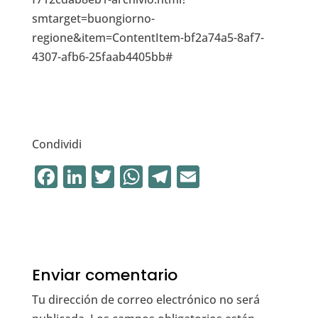
smtarget=buongiorno-
regione&item=ContentItem-bf2a74a5-8af7-
4307-afb6-25faab4405bb#
Condividi
F
Li
T
W
T
E
a
n
w
h
el
m
c
k
it
at
e
ai
e
e
te
s
gr
l
b
dI
r
A
a
Enviar comentario
o
n
p
m
Tu dirección de correo electrónico no será
o
p