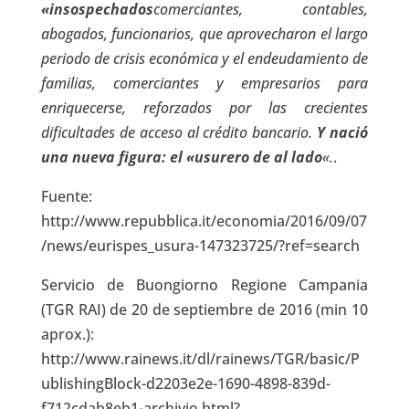
«insospechados
comerciantes, contables,
abogados, funcionarios, que aprovecharon el largo
periodo de crisis económica y el endeudamiento de
familias, comerciantes y empresarios para
enriquecerse, reforzados por las crecientes
dificultades de acceso al crédito bancario.
Y nació
una nueva figura: el «usurero de al lado
«.
.
Fuente:
http://www.repubblica.it/economia/2016/09/07
/news/eurispes_usura-147323725/?ref=search
Servicio de Buongiorno Regione Campania
(TGR RAI) de 20 de septiembre de 2016 (min 10
aprox.):
http://www.rainews.it/dl/rainews/TGR/basic/P
ublishingBlock-d2203e2e-1690-4898-839d-
f712cdab8eb1-archivio.html?