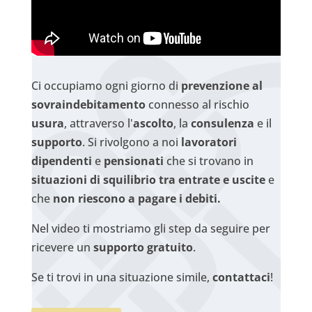
Ci occupiamo ogni giorno di
prevenzione al
sovraindebitamento
connesso al rischio
usura
, attraverso l'
ascolto
, la
consulenza
e il
supporto
. Si rivolgono a noi
lavoratori
dipendenti
e
pensionati
che si trovano in
situazioni di squilibrio tra entrate e uscite
e
che
non riescono a pagare i debiti.
Nel video ti mostriamo gli step da seguire per
ricevere un
supporto gratuito
.
Se ti trovi in una situazione simile,
contattaci
!