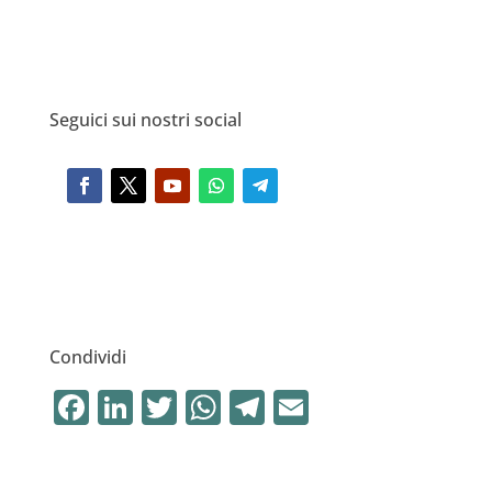
Seguici sui nostri social
Condividi
F
Li
T
W
T
E
a
n
w
h
el
m
c
k
it
at
e
ai