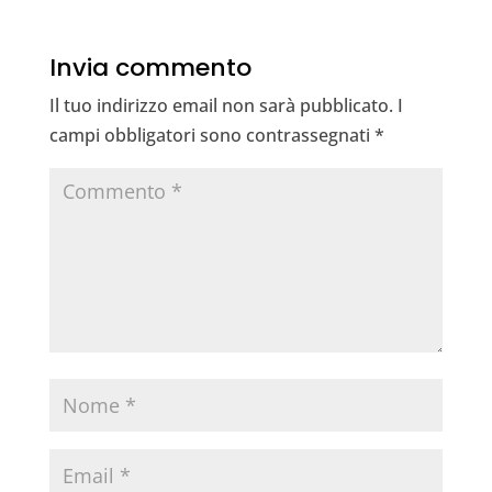
e
e
te
s
gr
l
b
dI
r
A
a
Invia commento
o
n
p
m
Il tuo indirizzo email non sarà pubblicato.
I
o
p
campi obbligatori sono contrassegnati
*
k