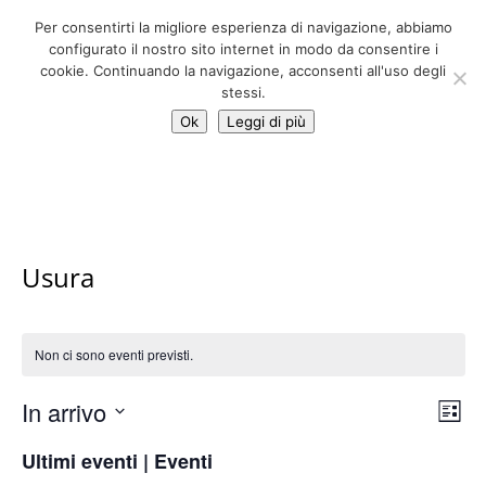
06 39725888
Per consentirti la migliore esperienza di navigazione, abbiamo
info@adventum.org
configurato il nostro sito internet in modo da consentire i
cookie. Continuando la navigazione, acconsenti all'uso degli
stessi.
Ok
Leggi di più
Usura
Non ci sono eventi previsti.
Vis
Ev
In arrivo
Lista
Vis
Nav
Seleziona
Na
Ultimi eventi | Eventi
la