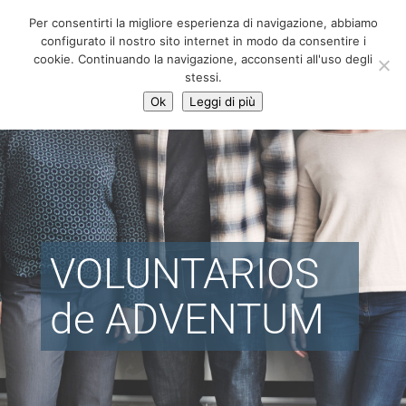
06 39725888
Per consentirti la migliore esperienza di navigazione, abbiamo
info@adventum.org
configurato il nostro sito internet in modo da consentire i
cookie. Continuando la navigazione, acconsenti all'uso degli
stessi.
Ok
Leggi di più
VOLUNTARIOS
de ADVENTUM