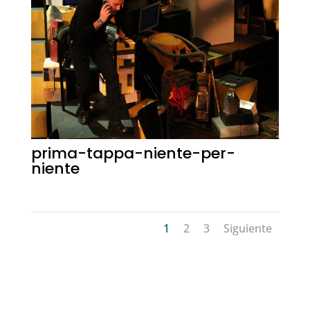
prima-tappa-niente-per-
niente
1
2
3
Siguiente