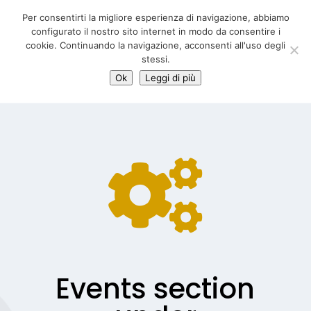
06 39725888
Per consentirti la migliore esperienza di navigazione, abbiamo
info@adventum.org
configurato il nostro sito internet in modo da consentire i
cookie. Continuando la navigazione, acconsenti all'uso degli
stessi.
Ok
Leggi di più

Events section