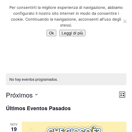
06 39725888
Per consentirti la migliore esperienza di navigazione, abbiamo
info@adventum.org
configurato il nostro sito internet in modo da consentire i
cookie. Continuando la navigazione, acconsenti all'uso degli
stessi.
Ok
Leggi di più
No hay eventos programados.
Nav
Na
Próximos
Lista
de
de
Selecciona
vis
vis
Últimos Eventos Pasados
la
de
Ev
fecha.
NOV
19